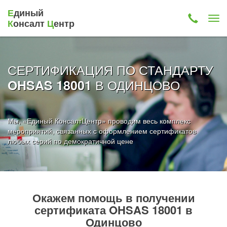
Е
диный
К
онсалт
Ц
ентр
СЕРТИФИКАЦИЯ ПО СТАНДАРТУ
В ОДИНЦОВО
OHSAS 18001
Мы, «Единый КонсалтЦентр» проводим весь комплекс
мероприятий, связанных с оформлением сертификатов
любых серий по демократичной цене
Окажем помощь в получении
сертификата OHSAS 18001 в
Одинцово