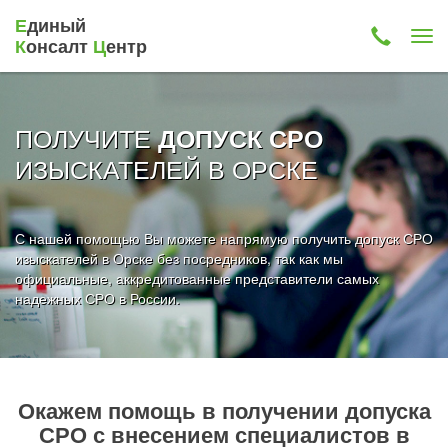
Е
диный
К
онсалт
Ц
ентр
ПОЛУЧИТЕ
ДОПУСК СРО
ИЗЫСКАТЕЛЕЙ В ОРСКЕ
С нашей помощью Вы можете напрямую получить допуск СРО
изыскателей в Орске без посредников, так как мы
официальные, аккредитованные представители самых
надежных СРО в России.
Окажем помощь в получении допуска
СРО с внесением специалистов в