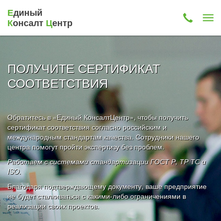
Е
диный
К
онсалт
Ц
ентр
ПОЛУЧИТЕ СЕРТИФИКАТ
СООТВЕТСТВИЯ
Обратитесь в «Единый КонсалтЦентр», чтобы получить
сертификат соответствия согласно российским и
международным стандартам качества. Сотрудники нашего
центра помогут пройти экспертизу без проблем.
Работаем с системами стандартизации ГОСТ Р, ТР ТС и
ISO.
Благодаря подтверждающему документу, ваше предприятие
не будет сталкиваться с какими-либо ограничениями в
реализации своих проектов.