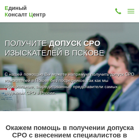
Е
диный
К
онсалт
Ц
ентр
ПОЛУЧИТЕ
ДОПУСК СРО
ИЗЫСКАТЕЛЕЙ В ПСКОВЕ
С нашей помощью Вы можете напрямую получить допуск СРО
изыскателей в Пскове без посредников, так как мы
официальные, аккредитованные представители самых
надежных СРО в России.
Окажем помощь в получении допуска
СРО с внесением специалистов в