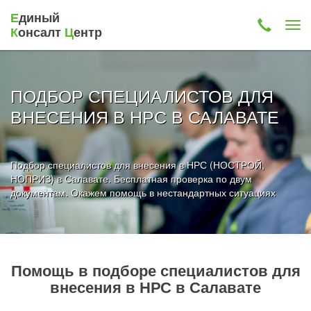
Е
диный
К
онсалт
Ц
ентр
ПОДБОР СПЕЦИАЛИСТОВ ДЛЯ
ВНЕСЕНИЯ В НРС В САЛАВАТЕ
Подбор специалистов для внесения в НРС (НОСТРОЙ,
НОПРИЗ) в Салавате. Бесплатная проверка по двум
документам. Окажем помощь в нестандартных ситуациях
Помощь в подборе специалистов для
внесения в НРС в Салавате