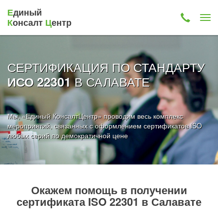
Е
диный
К
онсалт
Ц
ентр
СЕРТИФИКАЦИЯ ПО СТАНДАРТУ
В САЛАВАТЕ
ИСО 22301
Мы, «Единый КонсалтЦентр» проводим весь комплекс
мероприятий, связанных с оформлением сертификатов ISO
любых серий по демократичной цене
Окажем помощь в получении
сертификата ISO 22301 в Салавате