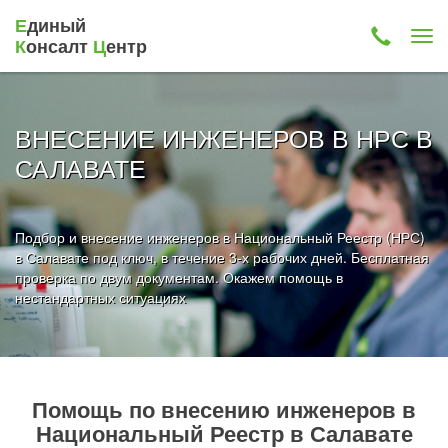
Е
диный
К
онсалт
Ц
ентр
ВНЕСЕНИЕ ИНЖЕНЕРОВ В НРС В
САЛАВАТЕ
Подбор и внесение инженеров в Национальный Реестр (НРС)
в Салавате под ключ, в течение 3-х рабочих дней. Бесплатная
проверка по двум документам. Окажем помощь в
нестандартных ситуациях
Помощь по внесению инженеров в
Национальный Реестр в Салавате