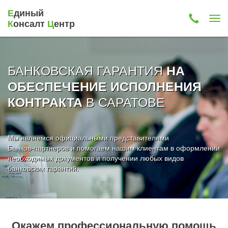
Е
диный
К
онсалт
Ц
ентр
БАНКОВСКАЯ ГАРАНТИЯ
НА
ОБЕСПЕЧЕНИЕ ИСПОЛНЕНИЯ
В САРАТОВЕ
КОНТРАКТА
Мы являемся официальными представителями
Банков-партнеров и помогаем нашим клиентам в оформлении
необходимых документов и получении любых видов
банковских гарантий.
Окажем профессиональную помощь