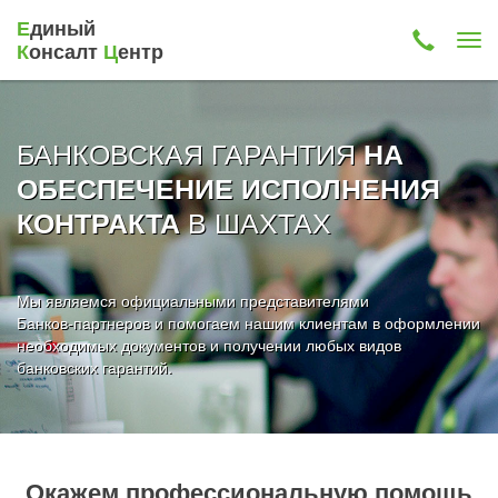
Е
диный
К
онсалт
Ц
ентр
БАНКОВСКАЯ ГАРАНТИЯ
НА
ОБЕСПЕЧЕНИЕ ИСПОЛНЕНИЯ
В ШАХТАХ
КОНТРАКТА
Мы являемся официальными представителями
Банков-партнеров и помогаем нашим клиентам в оформлении
необходимых документов и получении любых видов
банковских гарантий.
Окажем профессиональную помощь