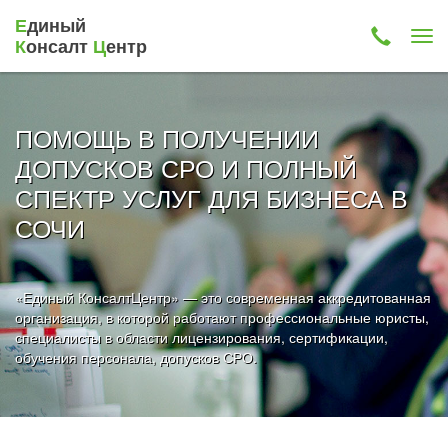
Е
диный
К
онсалт
Ц
ентр
ПОМОЩЬ В ПОЛУЧЕНИИ
ДОПУСКОВ СРО И ПОЛНЫЙ
СПЕКТР УСЛУГ ДЛЯ БИЗНЕСА В
СОЧИ
«Единый КонсалтЦентр» — это современная аккредитованная
организация, в которой работают профессиональные юристы,
специалисты в области лицензирования, сертификации,
обучения персонала, допусков СРО.