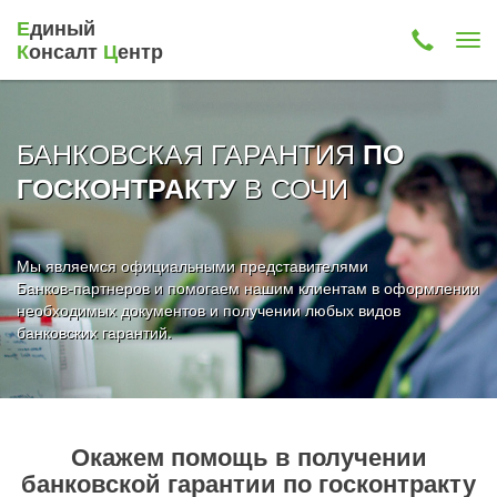
Е
диный
К
онсалт
Ц
ентр
БАНКОВСКАЯ ГАРАНТИЯ
ПО
В СОЧИ
ГОСКОНТРАКТУ
Мы являемся официальными представителями
Банков-партнеров и помогаем нашим клиентам в оформлении
необходимых документов и получении любых видов
банковских гарантий.
Окажем помощь в получении
банковской гарантии по госконтракту