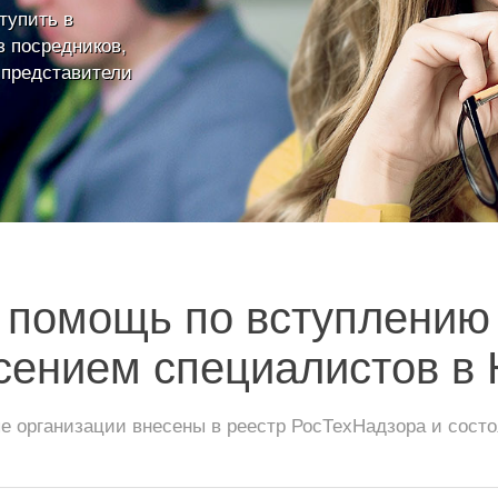
тупить в
 посредников,
 представители
помощь по вступлению
сением специалистов в
 организации внесены в реестр РосТехНадзора и сос