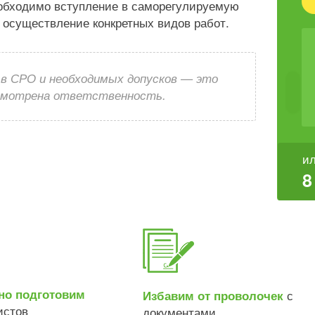
еобходимо вступление в саморегулируемую
 осуществление конкретных видов работ.
 в СРО и необходимых допусков — это
усмотрена ответственность.
ил
8
но подготовим
с
Избавим от проволочек
истов
документами