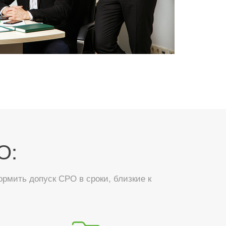
О:
мить допуск СРО в сроки, близкие к