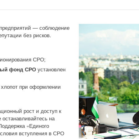
й предприятий — соблюдение
епутации без рисков.
ционирования СРО;
установлен
ный фонд СРО
х хлопот при оформлении
ционный рост и доступ к
 останавливайтесь на
 Поддержка «Единого
условия вступления в СРО