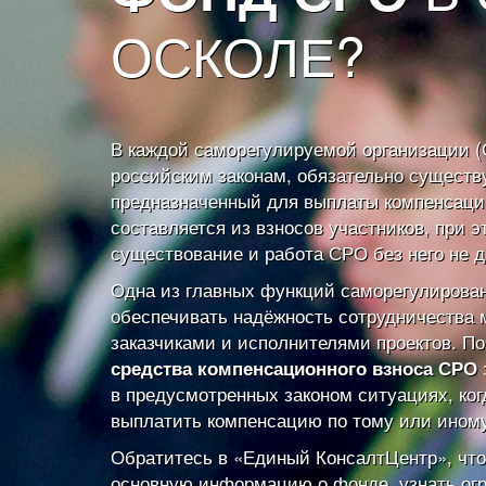
ОСКОЛЕ?
В каждой саморегулируемой организации (
российским законам, обязательно существ
предназначенный для выплаты компенсаци
составляется из взносов участников, при э
существование и работа СРО без него не д
Одна из главных функций саморегулирова
обеспечивать надёжность сотрудничества
заказчиками и исполнителями проектов. П
средства компенсационного взноса СРО
в предусмотренных законом ситуациях, ко
выплатить компенсацию по тому или иному
Обратитесь в «Единый КонсалтЦентр», чт
основную информацию о фонде, узнать огр