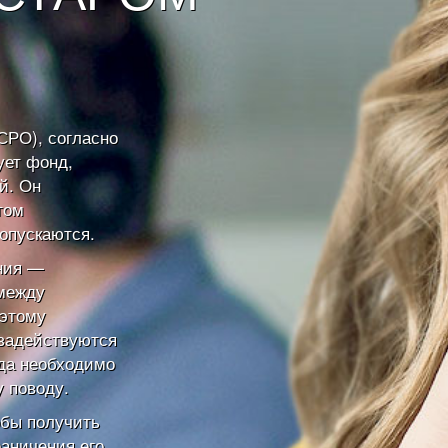
СРО), согласно
ует фонд,
й. Он
том
опускаются.
ния —
 между
оэтому
задействуются
гда необходимо
 поводу.
обы получить
аничения его