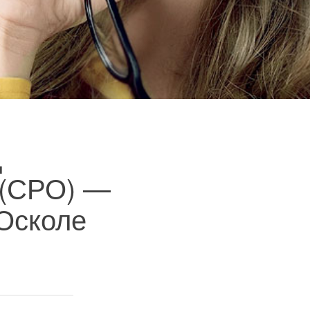
д
 (СРО) —
 Осколе