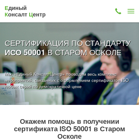
Е
диный
К
онсалт
Ц
ентр
СЕРТИФИКАЦИЯ ПО СТАНДАРТУ
В СТАРОМ ОСКОЛЕ
ИСО 50001
Мы, «Единый КонсалтЦентр» проводим весь комплекс
мероприятий, связанных с оформлением сертификатов ISO
любых серий по демократичной цене
Окажем помощь в получении
сертификата ISO 50001 в Старом
Осколе