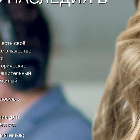
 есть своё
е в качестве
ги
торические
зрешительный
«Единый
ьность в
ние для
чение:
амятников;