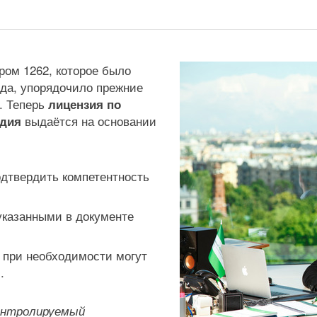
ром 1262, которое было
ода, упорядочило прежние
. Теперь
лицензия по
выдаётся на основании
едия
одтвердить компетентность
указанными в документе
о при необходимости могут
.
онтролируемый