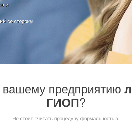
ов и
вий со стороны
т вашему предприятию
л
?
ГИОП
Не стоит считать процедуру формальностью.