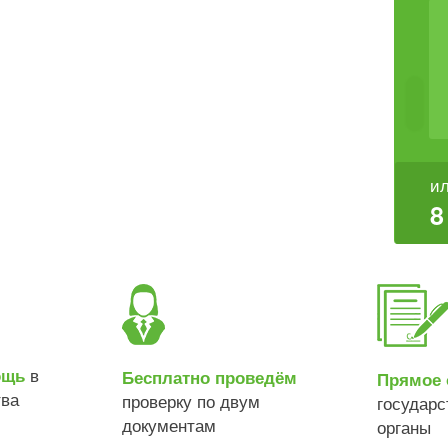
ил
8
в
ощь
Бесплатно проведём
Прямое 
тва
проверку по двум
государ
документам
органы