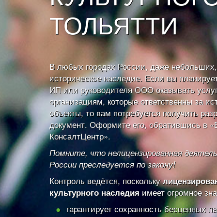
ТОЛЬЯТТИ
В любых городах России, даже небольших,
историческое наследие. Если вы планирует
ИП или руководителя ООО оказывать услу
организациям, которые ответственны за ис
объекты, то вам потребуется получить ра
документ. Оформите его, обратившись в 
КонсалтЦентр».
Помните, что нелицензированная деятел
России преследуется по закону!
Контроль ведётся, поскольку
лицензирова
имеет огромное зна
культурного наследия
гарантирует сохранность бесценных п