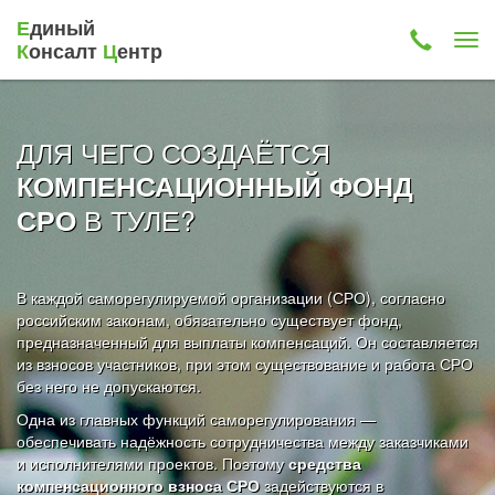
Е
диный
К
онсалт
Ц
ентр
ДЛЯ ЧЕГО СОЗДАЁТСЯ
КОМПЕНСАЦИОННЫЙ ФОНД
В ТУЛЕ?
СРО
В каждой саморегулируемой организации (СРО), согласно
российским законам, обязательно существует фонд,
предназначенный для выплаты компенсаций. Он составляется
из взносов участников, при этом существование и работа СРО
без него не допускаются.
Одна из главных функций саморегулирования —
обеспечивать надёжность сотрудничества между заказчиками
и исполнителями проектов. Поэтому
средства
компенсационного взноса СРО
задействуются в