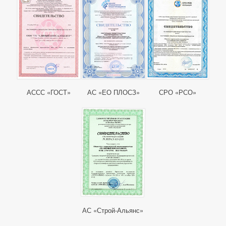
АССС «ГОСТ»
АС «ЕО ПЛОСЗ»
СРО «РСО»
АС «Строй-Альянс»