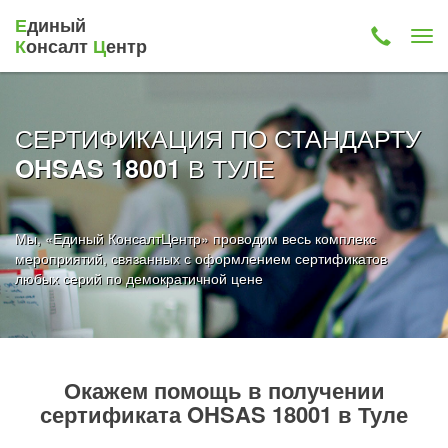
Е
диный
К
онсалт
Ц
ентр
СЕРТИФИКАЦИЯ ПО СТАНДАРТУ
В ТУЛЕ
OHSAS 18001
Мы, «Единый КонсалтЦентр» проводим весь комплекс
мероприятий, связанных с оформлением сертификатов
любых серий по демократичной цене
Окажем помощь в получении
сертификата OHSAS 18001 в Туле