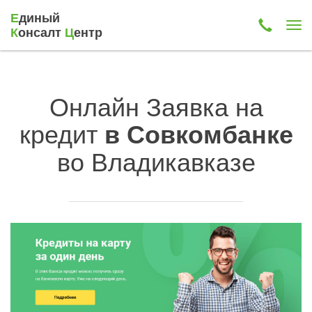
Е
диный
К
онсалт
Ц
ентр
Онлайн Заявка на
кредит
в Совкомбанке
во Владикавказе