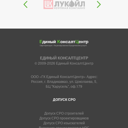
ЕДИНЫЙ КОНСАЛТЦЕНТР
© 2009-2026 Единый КонсалтЦентр
ООО «ГК Единый КонсалтЦентр» Адрес:
Россия, г. Владикавказ, ул. Цоколаева, 5,
БЦ "Карусель", оф.179
ДОПУСК СРО
Допуск СРО строителей
Допуск СРО проектировщиков
Допуск СРО изыскателей
Внесение специалистов в НРС