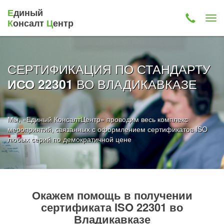
Е
диный
К
онсалт
Ц
ентр
СЕРТИФИКАЦИЯ ПО СТАНДАРТУ
ВО ВЛАДИКАВКАЗЕ
ИСО 22301
Мы, «Единый КонсалтЦентр» проводим весь комплекс
мероприятий, связанных с оформлением сертификатов ISO
любых серий по демократичной цене
Окажем помощь в получении
сертификата ISO 22301 во
Владикавказе