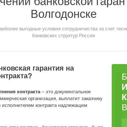
чении банковской гаран
Волгодонске
иболее выгодные условия сотрудничества за счет тес
банковских структур России
нковская гарантия на
онтракта?
– это документальное
лнения контракта
коммерческая организация, выплатит заказчику
я исполнителем контракта надлежащим
ательстве понятие «банковская гарантия» было