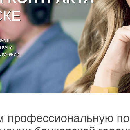
СКЕ
лями
там в
олучении
м профессиональную по