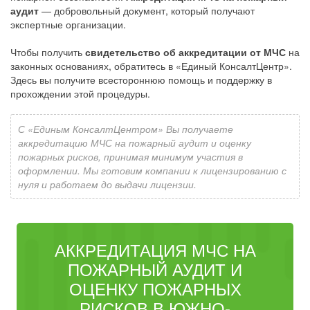
аудит
— добровольный документ, который получают
экспертные организации.
Чтобы получить
свидетельство об аккредитации от МЧС
на
законных основаниях, обратитесь в «Единый КонсалтЦентр».
Здесь вы получите всестороннюю помощь и поддержку в
прохождении этой процедуры.
С «Единым КонсалтЦентром» Вы получаете
аккредитацию МЧС на пожарный аудит и оценку
пожарных рисков, принимая минимум участия в
оформлении. Мы готовим компании к лицензированию с
нуля и работаем до выдачи лицензии.
АККРЕДИТАЦИЯ МЧС НА
ПОЖАРНЫЙ АУДИТ И
ОЦЕНКУ ПОЖАРНЫХ
РИСКОВ В ЮЖНО-