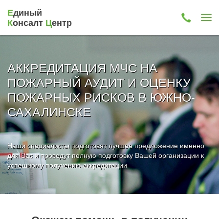
Е
диный
К
онсалт
Ц
ентр
АККРЕДИТАЦИЯ МЧС НА
ПОЖАРНЫЙ АУДИТ И ОЦЕНКУ
ПОЖАРНЫХ РИСКОВ В ЮЖНО-
САХАЛИНСКЕ
Наши специалисты подготовят лучшее предложение именно
для Вас и проведут полную подготовку Вашей организации к
успешному получению аккредитации