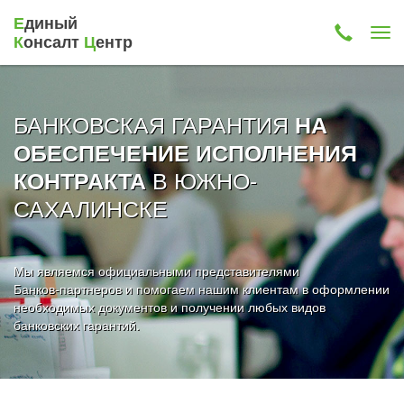
Е
диный
К
онсалт
Ц
ентр
БАНКОВСКАЯ ГАРАНТИЯ
НА
ОБЕСПЕЧЕНИЕ ИСПОЛНЕНИЯ
В ЮЖНО-
КОНТРАКТА
САХАЛИНСКЕ
Мы являемся официальными представителями
Банков-партнеров и помогаем нашим клиентам в оформлении
необходимых документов и получении любых видов
банковских гарантий.