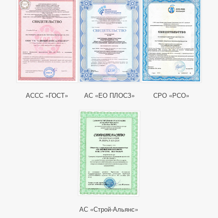
АССС «ГОСТ»
АС «ЕО ПЛОСЗ»
СРО «РСО»
АС «Строй-Альянс»