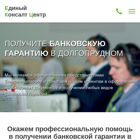
Е
диный
К
онсалт
Ц
ентр
ПОЛУЧИТЕ
БАНКОВСКУЮ
В ДОЛГОПРУДНОМ
ГАРАНТИЮ
Мы являемся официальными представителями
Банков-партнеров и помогаем нашим клиентам в оформлении
необходимых документов и получении любых видов
банковских гарантий.
Окажем профессиональную помощь
в получении банковской гарантии в