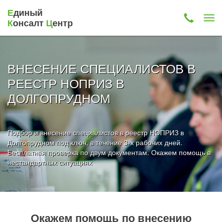
Е
диный
К
онсалт
Ц
ентр
ВНЕСЕНИЕ СПЕЦИАЛИСТОВ В
РЕЕСТР НОПРИЗ В
ДОЛГОПРУДНОМ
Подбор и внесение специалистов в реестр НОПРИЗ в
Долгопрудном под ключ, в течение 3-х рабочих дней.
Бесплатная проверка по двум документам. Окажем помощь в
нестандартных ситуациях
Окажем помощь по внесению