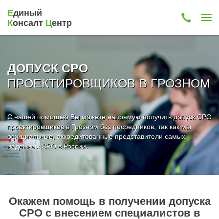
Е
диный
К
онсалт
Ц
ентр
ДОПУСК СРО
ПРОЕКТИРОВЩИКОВ В ГРОЗНОМ
С нашей помощью Вы можете напрямую получить допуск СРО
проектировщиков в Грозном без посредников, так как мы
официальные, аккредитованные представители самых
надежных СРО в России.
Окажем помощь в получении допуска
СРО с внесением специалистов в