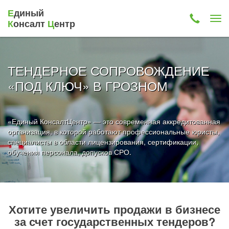
Е
диный
К
онсалт
Ц
ентр
ТЕНДЕРНОЕ СОПРОВОЖДЕНИЕ
«ПОД КЛЮЧ» В ГРОЗНОМ
«Единый КонсалтЦентр» — это современная аккредитованная
организация, в которой работают профессиональные юристы,
специалисты в области лицензирования, сертификации,
обучения персонала, допусков СРО.
Хотите увеличить продажи в бизнесе
за счет государственных тендеров?