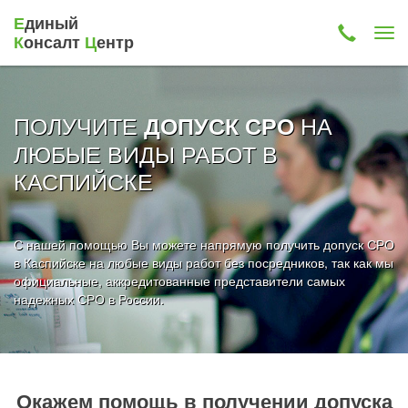
Е
диный
К
онсалт
Ц
ентр
ПОЛУЧИТЕ
НА
ДОПУСК СРО
ЛЮБЫЕ ВИДЫ РАБОТ В
КАСПИЙСКЕ
С нашей помощью Вы можете напрямую получить допуск СРО
в Каспийске на любые виды работ без посредников, так как мы
официальные, аккредитованные представители самых
надежных СРО в России.
Окажем помощь в получении допуска