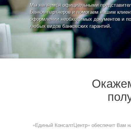
Мы являемся официальными представите
Банков-партнеров и помогаем нашим клиен
оформлении необходимых документов и п
любых видов банковских гарантий.
Окаже
пол
«Единый КонсалтЦентр» обеспечит Вам на