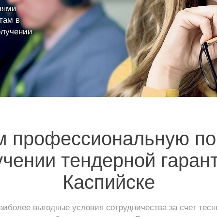
лями
там в
олучении
м профессиональную по
учении тендерной гарант
Каспийске
иболее выгодные условия сотрудничества за счет тес