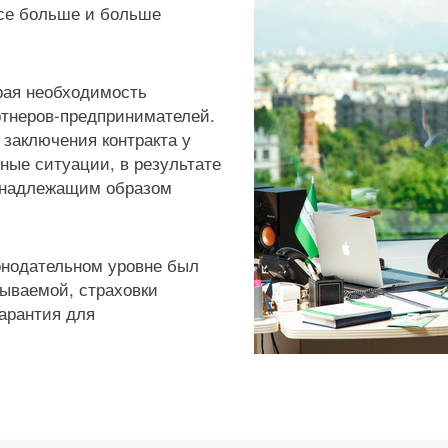
все больше и больше
трая необходимость
ртнеров-предпринимателей.
е заключения контракта у
ные ситуации, в результате
ь надлежащим образом
конодательном уровне был
зываемой, страховки
арантия для