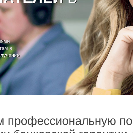
лями
там в
олучении
м профессиональную по