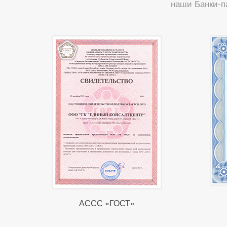
наши Банки-п
АССС «ГОСТ»