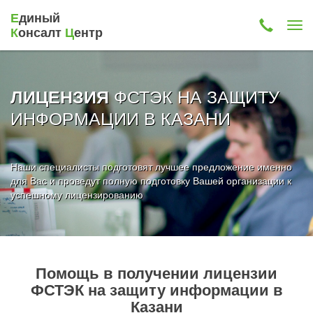
Е
диный
К
онсалт
Ц
ентр
ФСТЭК НА ЗАЩИТУ
ЛИЦЕНЗИЯ
ИНФОРМАЦИИ В КАЗАНИ
Наши специалисты подготовят лучшее предложение именно
для Вас и проведут полную подготовку Вашей организации к
успешному лицензированию
Помощь в получении лицензии
ФСТЭК на защиту информации в
Казани