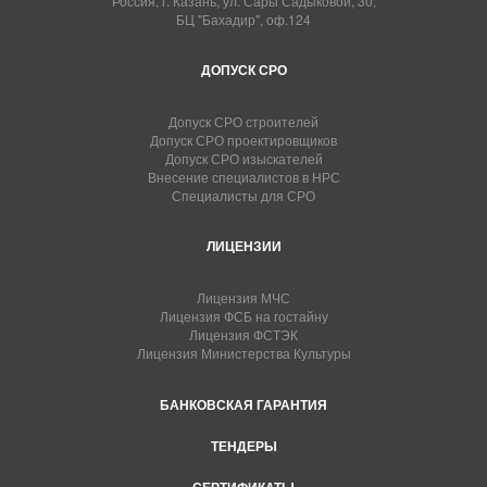
Россия, г. Казань, ул. Сары Садыковой, 30,
БЦ "Бахадир", оф.124
ДОПУСК СРО
Допуск СРО строителей
Допуск СРО проектировщиков
Допуск СРО изыскателей
Внесение специалистов в НРС
Специалисты для СРО
ЛИЦЕНЗИИ
Лицензия МЧС
Лицензия ФСБ на гостайну
Лицензия ФСТЭК
Лицензия Министерства Культуры
БАНКОВСКАЯ ГАРАНТИЯ
ТЕНДЕРЫ