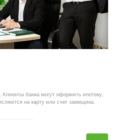
в. Клиенты банка могут оформить ипотеку,
сляются на карту или счет заемщика.