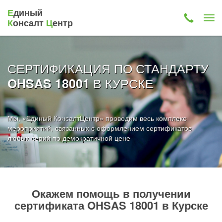
Е
диный
К
онсалт
Ц
ентр
СЕРТИФИКАЦИЯ ПО СТАНДАРТУ
В КУРСКЕ
OHSAS 18001
Мы, «Единый КонсалтЦентр» проводим весь комплекс
мероприятий, связанных с оформлением сертификатов
любых серий по демократичной цене
Окажем помощь в получении
сертификата OHSAS 18001 в Курске