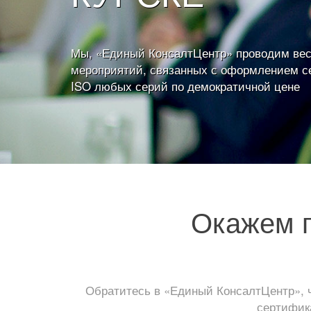
Мы, «Единый КонсалтЦентр» проводим вес
мероприятий, связанных с оформлением с
ISO любых серий по демократичной цене
Окажем п
Обратитесь в «Единый КонсалтЦентр», 
сертифика