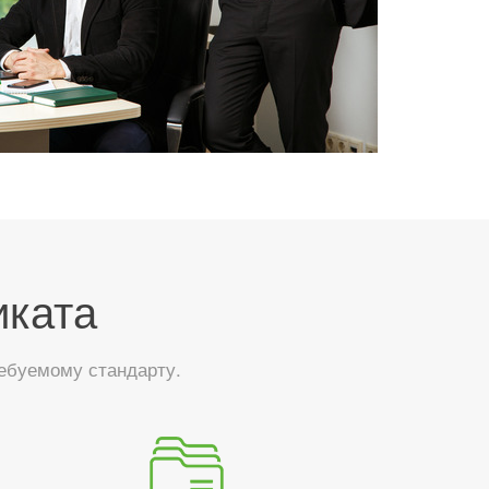
иката
ебуемому стандарту.