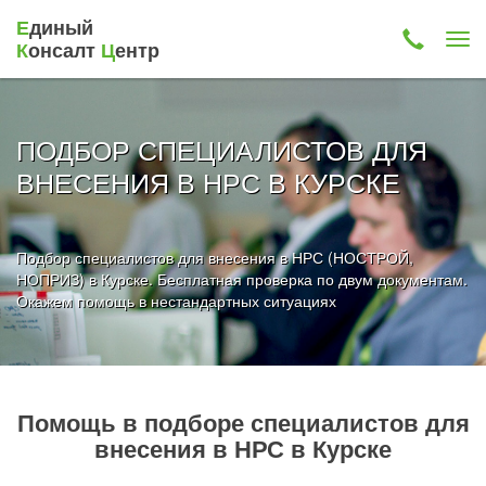
Е
диный
К
онсалт
Ц
ентр
ПОДБОР СПЕЦИАЛИСТОВ ДЛЯ
ВНЕСЕНИЯ В НРС В КУРСКЕ
Подбор специалистов для внесения в НРС (НОСТРОЙ,
НОПРИЗ) в Курске. Бесплатная проверка по двум документам.
Окажем помощь в нестандартных ситуациях
Помощь в подборе специалистов для
внесения в НРС в Курске