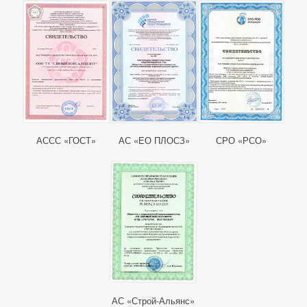
АССС «ГОСТ»
АС «ЕО ПЛОСЗ»
СРО «РСО»
АС «Строй-Альянс»