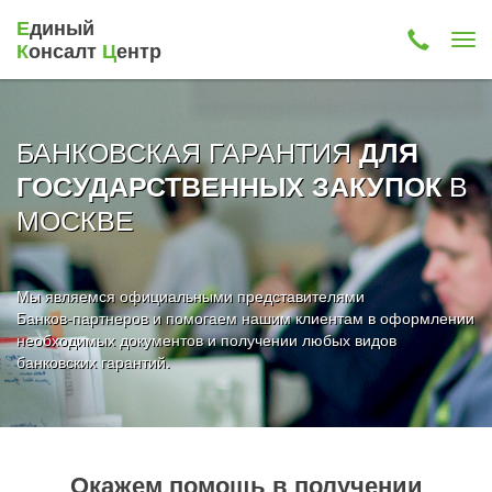
Е
диный
К
онсалт
Ц
ентр
БАНКОВСКАЯ ГАРАНТИЯ
ДЛЯ
В
ГОСУДАРСТВЕННЫХ ЗАКУПОК
МОСКВЕ
Мы являемся официальными представителями
Банков-партнеров и помогаем нашим клиентам в оформлении
необходимых документов и получении любых видов
банковских гарантий.
Окажем помощь в получении