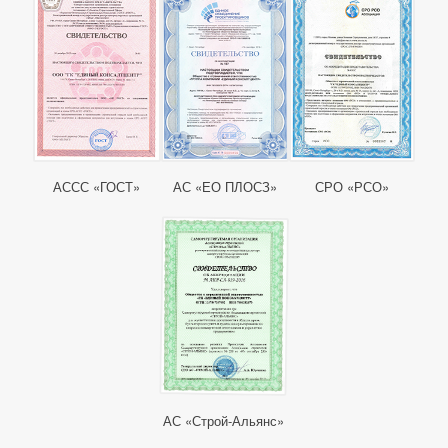
АССС «ГОСТ»
АС «ЕО ПЛОСЗ»
СРО «РСО»
АС «Строй-Альянс»