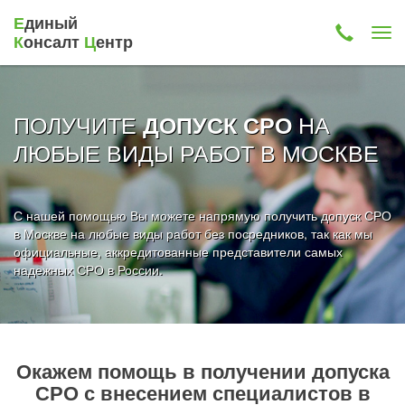
Е
диный
К
онсалт
Ц
ентр
ПОЛУЧИТЕ
НА
ДОПУСК СРО
ЛЮБЫЕ ВИДЫ РАБОТ В МОСКВЕ
С нашей помощью Вы можете напрямую получить допуск СРО
в Москве на любые виды работ без посредников, так как мы
официальные, аккредитованные представители самых
надежных СРО в России.
Окажем помощь в получении допуска
СРО с внесением специалистов в