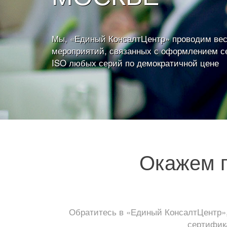
Мы, «Единый КонсалтЦентр» проводим вес
мероприятий, связанных с оформлением с
ISO любых серий по демократичной цене
Окажем п
Обратитесь в «Единый КонсалтЦентр»,
сертифика