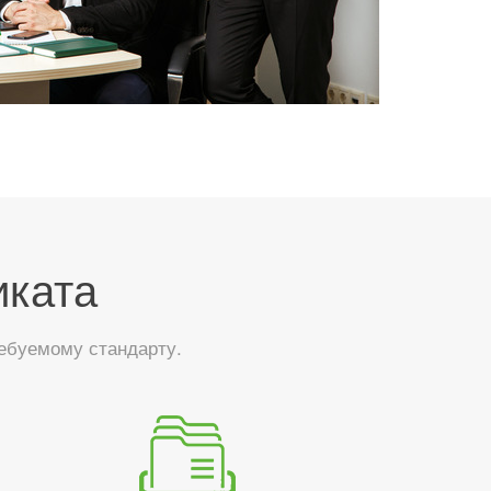
иката
ебуемому стандарту.