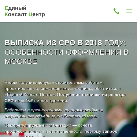
Е
диный
К
онсалт
Ц
ентр
ГОДУ:
ВЫПИСКА ИЗ СРО В 2018
ОСОБЕННОСТИ ОФОРМЛЕНИЯ В
МОСКВЕ
Чтобы получить допуск к строительным работам,
проектированию, инженерным изысканиям, обратитесь в
«Единый КонсалтЦентр».
Получение выписки из реестра
СРО
не займёт много времени.
Работаем с организациями, которые входят в
национальные объединения Ростехнадзора.
Саморегулируемые организации — основа
профессионализма и ответственности, поэтому
запрос