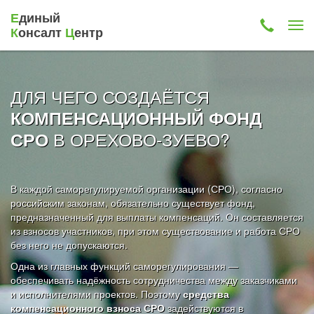
Е
диный
К
онсалт
Ц
ентр
ДЛЯ ЧЕГО СОЗДАЁТСЯ
КОМПЕНСАЦИОННЫЙ ФОНД
В ОРЕХОВО-ЗУЕВО?
СРО
В каждой саморегулируемой организации (СРО), согласно
российским законам, обязательно существует фонд,
предназначенный для выплаты компенсаций. Он составляется
из взносов участников, при этом существование и работа СРО
без него не допускаются.
Одна из главных функций саморегулирования —
обеспечивать надёжность сотрудничества между заказчиками
и исполнителями проектов. Поэтому
средства
компенсационного взноса СРО
задействуются в