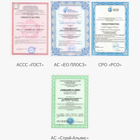
АССС «ГОСТ»
АС «ЕО ПЛОСЗ»
СРО «РСО»
АС «Строй-Альянс»