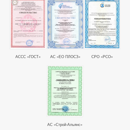
АССС «ГОСТ»
АС «ЕО ПЛОСЗ»
СРО «РСО»
АС «Строй-Альянс»