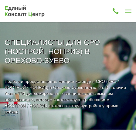
Е
диный
К
онсалт
Ц
ентр
СПЕЦИАЛИСТЫ ДЛЯ СРО
(НОСТРОЙ, НОПРИЗ) В
ОРЕХОВО-ЗУЕВО
Подбор и предоставление специалистов для СРО (НРС /
НОСТРОЙ / НОПРИЗ) в Орехово-Зуево под ключ. В наличии
более 780 дипломированных специалистов с высшим
образованием, которые соответствуют требованиям
НОСТРОЙ / НОПРИЗ и готовых к трудоустройству прямо
сейчас