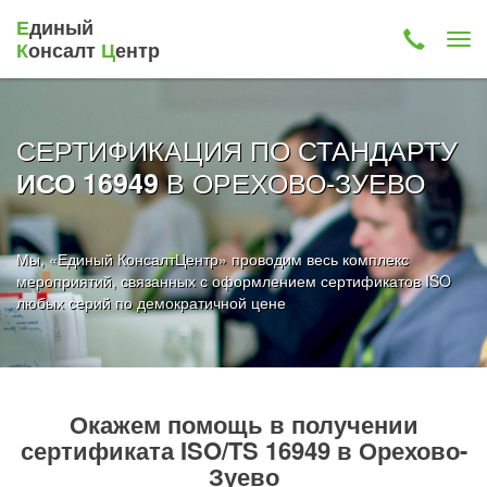
Е
диный
К
онсалт
Ц
ентр
СЕРТИФИКАЦИЯ ПО СТАНДАРТУ
В ОРЕХОВО-ЗУЕВО
ИСО 16949
Мы, «Единый КонсалтЦентр» проводим весь комплекс
мероприятий, связанных с оформлением сертификатов ISO
любых серий по демократичной цене
Окажем помощь в получении
сертификата ISO/TS 16949 в Орехово-
Зуево