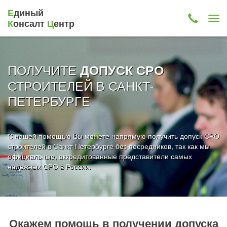
Е
диный
К
онсалт
Ц
ентр
ПОЛУЧИТЕ
ДОПУСК СРО
СТРОИТЕЛЕЙ В САНКТ-
ПЕТЕРБУРГЕ
С нашей помощью Вы можете напрямую получить допуск СРО
строителей в Санкт-Петербурге без посредников, так как мы
официальные, аккредитованные представители самых
надежных СРО в России.
Окажем помощь в получении допуска