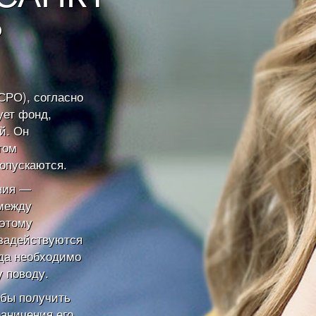
?
СРО), согласно
ует фонд,
й. Он
том
опускаются.
ния —
 между
оэтому
задействуются
гда необходимо
 поводу.
обы получить
аничения его