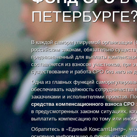
ПЕТЕРБУРГЕ
В каждой саморегулируемой организации (
российским законам, обязательно существ
предназначенный для выплаты компенсаци
составляется из взносов участников, при э
существование и работа СРО без него не д
Одна из главных функций саморегулирова
обеспечивать надёжность сотрудничества
заказчиками и исполнителями проектов. П
средства компенсационного взноса СРО
в предусмотренных законом ситуациях, ко
выплатить компенсацию по тому или иному
Обратитесь в «Единый КонсалтЦентр», чт
основную информацию о фонде, узнать огр