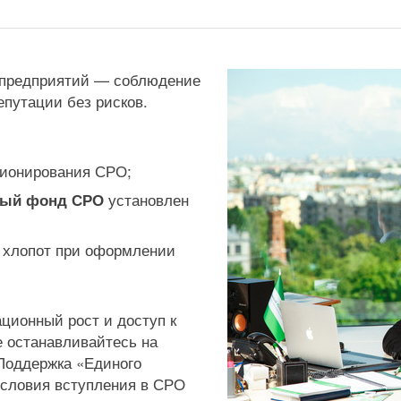
й предприятий — соблюдение
епутации без рисков.
ционирования СРО;
установлен
ный фонд СРО
х хлопот при оформлении
ционный рост и доступ к
 останавливайтесь на
 Поддержка «Единого
условия вступления в СРО