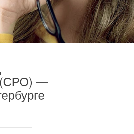
д
 (СРО) —
тербурге