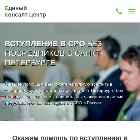
Е
диный
К
онсалт
Ц
ентр
БЕЗ
ВСТУПЛЕНИЕ В СРО
ПОСРЕДНИКОВ В САНКТ-
ПЕТЕРБУРГЕ
С нашей помощью Вы можете напрямую вступить в
саморегулируемую организацию в Санкт-Петербурге без
посредников, так как мы официальные, аккредитованные
представители самых надежных СРО в России.
Окажем помощь по вступлению в