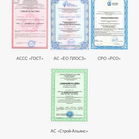
АССС «ГОСТ»
АС «ЕО ПЛОСЗ»
СРО «РСО»
АС «Строй-Альянс»