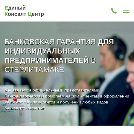
Е
диный
К
онсалт
Ц
ентр
БАНКОВСКАЯ ГАРАНТИЯ
ДЛЯ
ИНДИВИДУАЛЬНЫХ
В
ПРЕДПРИНИМАТЕЛЕЙ
СТЕРЛИТАМАКЕ
Мы являемся официальными представителями
Банков-партнеров и помогаем нашим клиентам в оформлении
необходимых документов и получении любых видов
банковских гарантий.