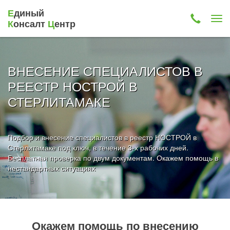
Е
диный
К
онсалт
Ц
ентр
ВНЕСЕНИЕ СПЕЦИАЛИСТОВ В
РЕЕСТР НОСТРОЙ В
СТЕРЛИТАМАКЕ
Подбор и внесение специалистов в реестр НОСТРОЙ в
Стерлитамаке под ключ, в течение 3-х рабочих дней.
Бесплатная проверка по двум документам. Окажем помощь в
нестандартных ситуациях
Окажем помощь по внесению