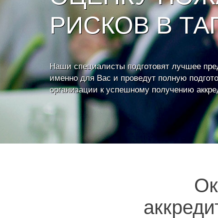
РИСКОВ В ТА
Наши специалисты подготовят лучшее пр
именно для Вас и проведут полную подгот
организации к успешному получению аккр
Ок
аккреди