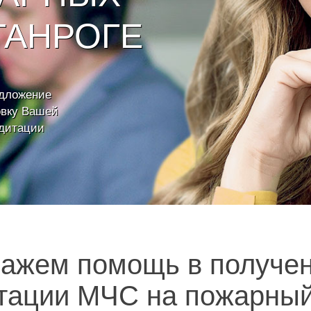
ГАНРОГЕ
едложение
овку Вашей
едитации
ажем помощь в получе
тации МЧС на пожарный