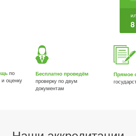
ил
8
по
ощь
Бесплатно проведём
Прямое 
 и оценку
проверку по двум
государс
документам
Наши аккредитации