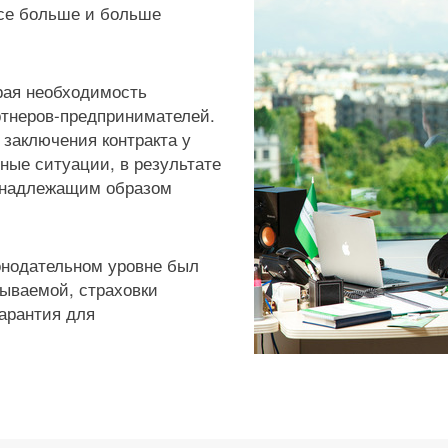
все больше и больше
трая необходимость
ртнеров-предпринимателей.
е заключения контракта у
ные ситуации, в результате
ь надлежащим образом
конодательном уровне был
зываемой, страховки
арантия для