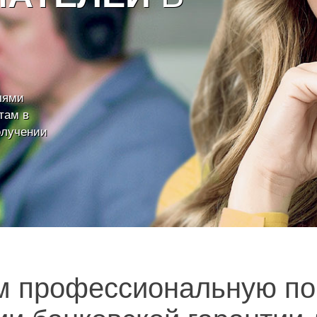
лями
там в
олучении
м профессиональную по