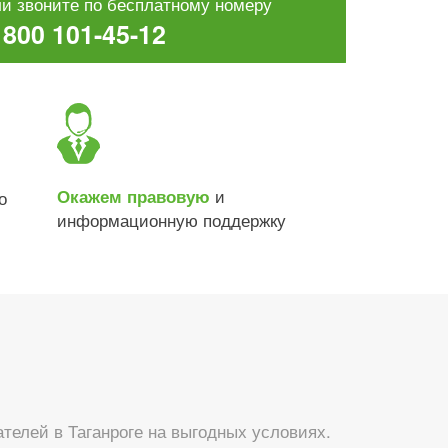
и звоните по бесплатному номеру
 800 101-45-12
и
Окажем правовую
о
информационную поддержку
елей в Таганроге на выгодных условиях.