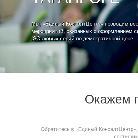
Мы, «Единый КонсалтЦентр» проводим вес
мероприятий, связанных с оформлением с
ISO любых серий по демократичной цене
Окажем п
Обратитесь в «Единый КонсалтЦентр»,
сертифика