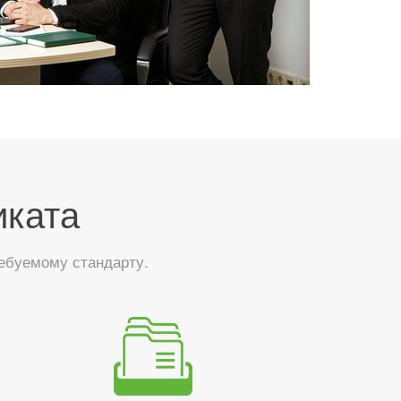
иката
ебуемому стандарту.