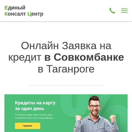
Е
диный
К
онсалт
Ц
ентр
Онлайн Заявка на
кредит
в Совкомбанке
в Таганроге